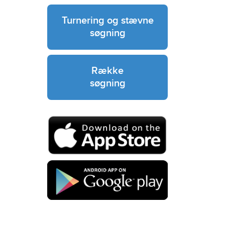
Turnering og stævne
søgning
Række
søgning