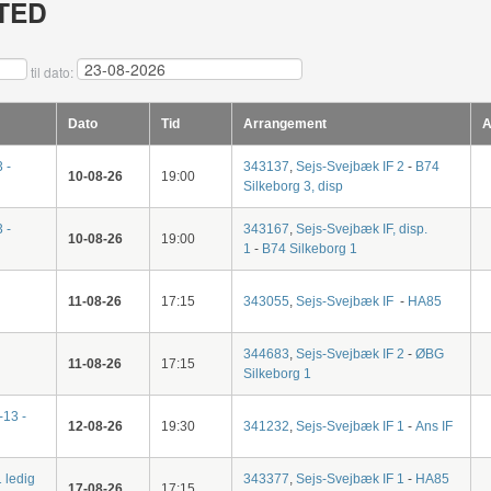
TED
til dato:
Dato
Tid
Arrangement
A
 -
343137
,
Sejs-Svejbæk IF 2
-
B74
10-08-26
19:00
Silkeborg 3, disp
 -
343167
,
Sejs-Svejbæk IF, disp.
10-08-26
19:00
1
-
B74 Silkeborg 1
11-08-26
17:15
343055
,
Sejs-Svejbæk IF
-
HA85
344683
,
Sejs-Svejbæk IF 2
-
ØBG
11-08-26
17:15
Silkeborg 1
-13 -
12-08-26
19:30
341232
,
Sejs-Svejbæk IF 1
-
Ans IF
 ledig
343377
,
Sejs-Svejbæk IF 1
-
HA85
17-08-26
17:15