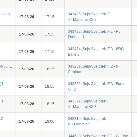
1
 ledig
343425
,
Sejs-Svejbæk IF
17-08-26
17:15
4
-
Mariehøj KS 2
343432
,
Sejs-Svejbæk IF 1
-
Ry
17-08-26
17:15
Fodbold 1
343474
,
Sejs-Svejbæk IF 3
-
ØBG
17-08-26
17:15
Balle 3
34-36 (1
343251
,
Sejs-Svejbæk IF 2
-
IF
17-08-26
18:15
Centrum
(l1
343365
,
Sejs-Svejbæk IF 3
-
Funder
17-08-26
18:15
GF 2
(l1
343371
,
Sejs-Svejbæk IF
17-08-26
18:15
4
-
Mariehøj KS 3
12 -
342319
,
Sejs-Svejbæk
17-08-26
19:00
IF
-
Lemming IF
344688
,
Sejs-Svejbæk IF 1
-
Gl. Rye