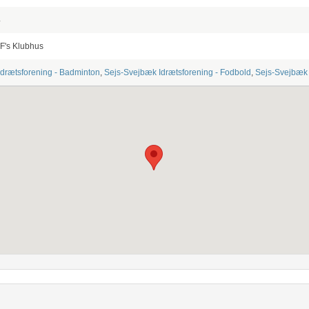
4
F's Klubhus
drætsforening - Badminton
,
Sejs-Svejbæk Idrætsforening - Fodbold
,
Sejs-Svejbæk 