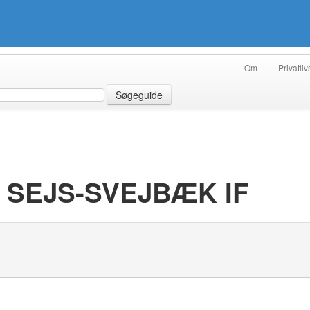
Om
Privatliv
Søgeguide
 SEJS-SVEJBÆK IF
g