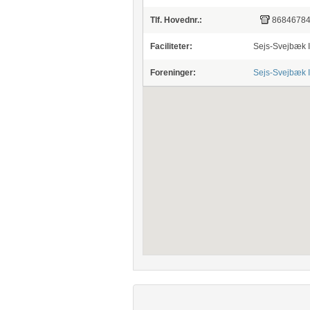
Tlf. Hovednr.:
8684678
Faciliteter:
Sejs-Svejbæk I
Foreninger:
Sejs-Svejbæk I