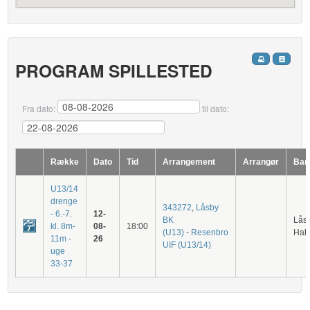
PROGRAM SPILLESTED
Fra dato:
til dato:
Række
Dato
Tid
Arrangement
Arrangør
Ban
U13/14
drenge
343272
,
Låsby
- 6.-7.
12-
BK
Lås
kl. 8m-
08-
18:00
(U13)
-
Resenbro
Hal
11m -
26
UIF (U13/14)
uge
33-37