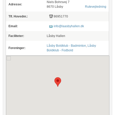
Niels Bohrsvej 7
Adresse:
8670 Låsby
Rutevejledning
Tlf. Hovednr.:
86951770
Email:
info@laasbyhallen.dk
Faciliteter:
Låsby Hallen
Låsby Boldklub - Badminton
,
Låsby
Foreninger:
Boldklub - Fodbold