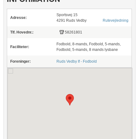
Sportsvej 15
Adresse:
4291 Ruds Vedby
Rutevejledning
Tlf. Hovednr.:
58261801
Fodbold, 8-mands, Fodbold, 5-mands,
Faciliteter:
Fodbold, 5-mands, 8 mands lysbane
Foreninger:
Ruds Vedby If - Fodbold