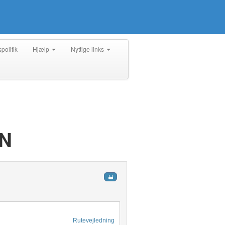
spolitik
Hjælp
Nyttige links
N
Rutevejledning