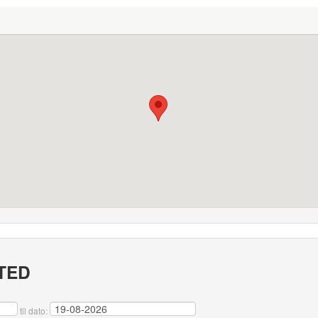
TED
til dato: