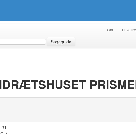
Om
Privatliv
Søgeguide
 IDRÆTSHUSET PRISME
e 71
vn S