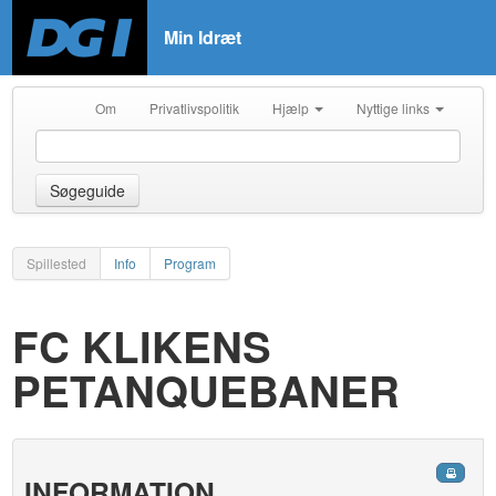
Min Idræt
Om
Privatlivspolitik
Hjælp
Nyttige links
Søgeguide
Spillested
Info
Program
FC KLIKENS
PETANQUEBANER
INFORMATION