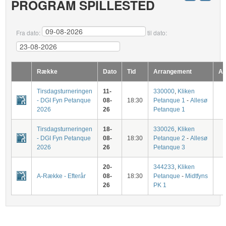
PROGRAM SPILLESTED
Fra dato:
til dato:
Række
Dato
Tid
Arrangement
Ar
Tirsdagsturneringen
11-
330000
,
Kliken
- DGI Fyn Petanque
08-
18:30
Petanque 1
-
Allesø
2026
26
Petanque 1
Tirsdagsturneringen
18-
330026
,
Kliken
- DGI Fyn Petanque
08-
18:30
Petanque 2
-
Allesø
2026
26
Petanque 3
20-
344233
,
Kliken
A-Række - Efterår
08-
18:30
Petanque
-
Midtfyns
26
PK 1