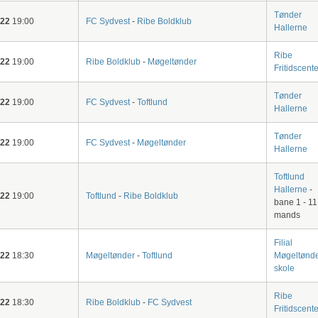
Tønder
-22
19:00
FC Sydvest
-
Ribe Boldklub
Hallerne
Ribe
-22
19:00
Ribe Boldklub
-
Møgeltønder
Fritidscente
Tønder
-22
19:00
FC Sydvest
-
Toftlund
Hallerne
Tønder
-22
19:00
FC Sydvest
-
Møgeltønder
Hallerne
Toftlund
Hallerne
-
-22
19:00
Toftlund
-
Ribe Boldklub
bane 1 - 11
mands
Filial
-22
18:30
Møgeltønder
-
Toftlund
Møgeltønd
skole
Ribe
-22
18:30
Ribe Boldklub
-
FC Sydvest
Fritidscente