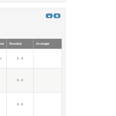
hal
Resultat
Arrangør
er
2 - 4
3 - 0
3 - 0