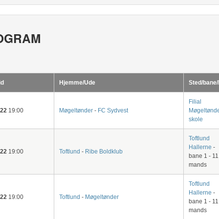
OGRAM
id
Hjemme/Ude
Sted/bane/
Filial
-22
19:00
Møgeltønder
-
FC Sydvest
Møgeltønd
skole
Toftlund
Hallerne
-
-22
19:00
Toftlund
-
Ribe Boldklub
bane 1 - 11
mands
Toftlund
Hallerne
-
-22
19:00
Toftlund
-
Møgeltønder
bane 1 - 11
mands