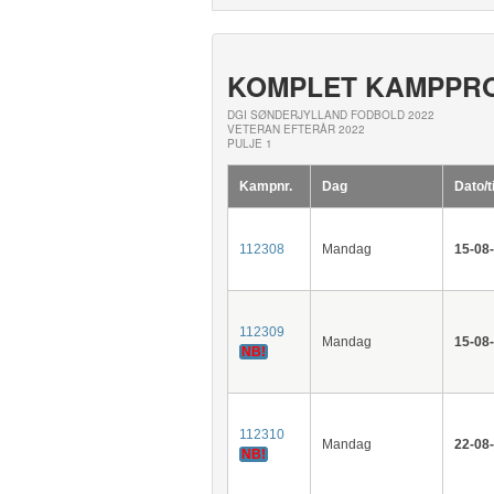
KOMPLET KAMPPR
DGI SØNDERJYLLAND FODBOLD 2022
VETERAN EFTERÅR 2022
PULJE 1
Kampnr.
Dag
Dato/t
112308
Mandag
15-08
112309
Mandag
15-08
NB!
112310
Mandag
22-08
NB!