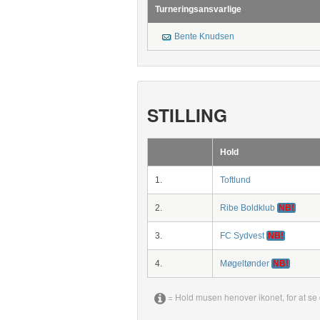
Turneringsansvarlige
Bente Knudsen
STILLING
Hold
1.
Toftlund
2.
Ribe Boldklub
NB!
3.
FC Sydvest
NB!
4.
Møgeltønder
NB!
= Hold musen henover ikonet, for at se 