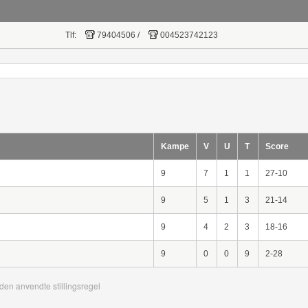
Tlf:
79404506
/
004523742123
Kampe
V
U
T
Score
9
7
1
1
27-10
9
5
1
3
21-14
9
4
2
3
18-16
9
0
0
9
2-28
den anvendte stillingsregel