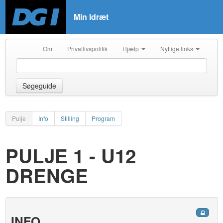
Min Idræt
Om
Privatlivspolitik
Hjælp
Nyttige links
Søgeguide
Pulje
Info
Stilling
Program
PULJE 1 - U12
DRENGE
INFO