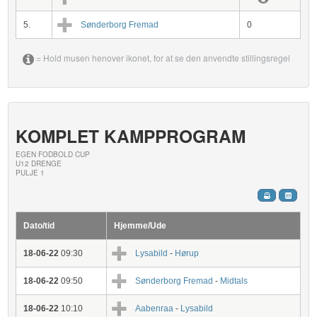
5.
Sønderborg Fremad
0
= Hold musen henover ikonet, for at se den anvendte stillingsregel
KOMPLET KAMPPROGRAM
EGEN FODBOLD CUP
U12 DRENGE
PULJE 1
Dato/tid
Hjemme/Ude
18-06-22
09:30
Lysabild
-
Hørup
18-06-22
09:50
Sønderborg Fremad
-
Midtals
18-06-22
10:10
Aabenraa
-
Lysabild