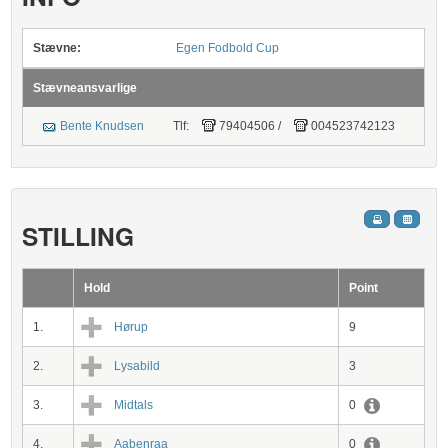
Stævne:
Egen Fodbold Cup
Stævneansvarlige
Bente Knudsen
Tlf:
79404506
/
004523742123
STILLING
Hold
Point
1.
Hørup
9
2.
Lysabild
3
3.
Midtals
0
4.
Aabenraa
0