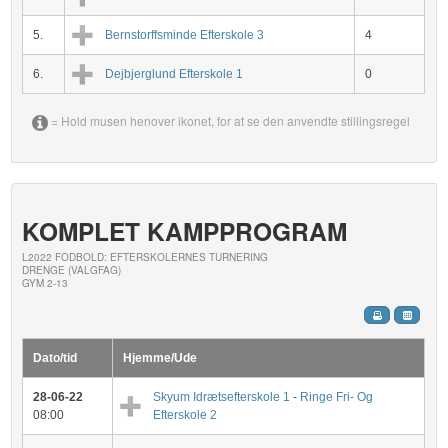
5.
Bernstorffsminde Efterskole 3
4
6.
Dejbjerglund Efterskole 1
0
= Hold musen henover ikonet, for at se den anvendte stillingsregel
KOMPLET KAMPPROGRAM
L2022 FODBOLD: EFTERSKOLERNES TURNERING
DRENGE (VALGFAG)
GYM 2-13
Dato/tid
Hjemme/Ude
28-06-22
Skyum Idrætsefterskole 1
-
Ringe Fri- Og
08:00
Efterskole 2