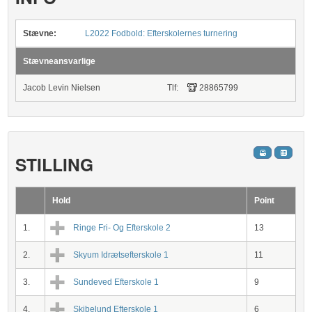
Stævne:
L2022 Fodbold: Efterskolernes turnering
Stævneansvarlige
Jacob Levin Nielsen
Tlf:
28865799
STILLING
Hold
Point
1.
Ringe Fri- Og Efterskole 2
13
2.
Skyum Idrætsefterskole 1
11
3.
Sundeved Efterskole 1
9
4.
Skibelund Efterskole 1
6