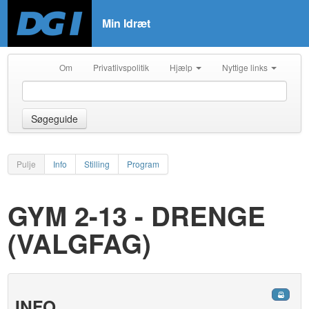
Min Idræt
Om
Privatlivspolitik
Hjælp
Nyttige links
Søgeguide
Pulje
Info
Stilling
Program
GYM 2-13 - DRENGE
(VALGFAG)
INFO