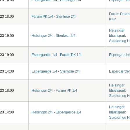
Farum Petan
-23
18:00
Farum PK 1/4
-
Stenløse 2/4
Klub
Helsingør
-23
19:00
Helsingør 2/4
-
Stenløse 2/4
Idrætspark
Stadion og H
-23
19:00
Espergærde 1/4
-
Farum PK 1/4
Espergærdeh
-23
14:30
Espergærde 1/4
-
Stenløse 2/4
Espergærdeh
Helsingør
-23
18:00
Helsingør 2/4
-
Farum PK 1/4
Idrætspark
Stadion og H
Helsingør
-23
14:00
Helsingør 2/4
-
Espergærde 1/4
Idrætspark
Stadion og H