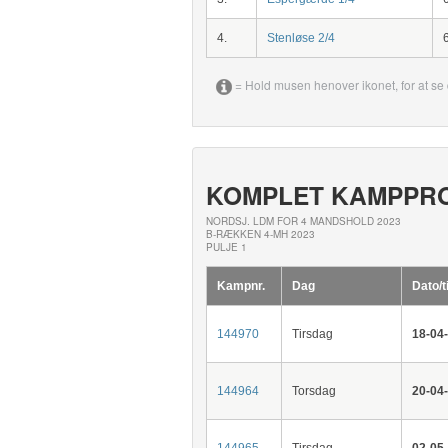
4.
Stenløse 2/4
= Hold musen henover ikonet, for at se 
KOMPLET KAMPPR
NORDSJ. LDM FOR 4 MANDSHOLD 2023
B-RÆKKEN 4-MH 2023
PULJE 1
Kampnr.
Dag
Dato/t
144970
Tirsdag
18-04
144964
Torsdag
20-04
144965
Tirsdag
02-05