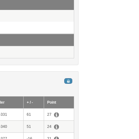
ler
+ / -
Point
-331
61
27
-340
51
24
-377
-16
21