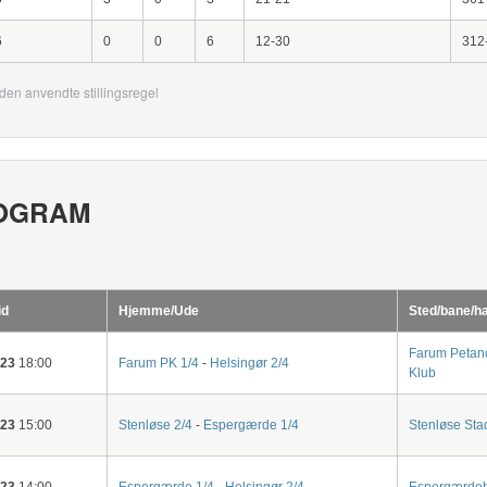
6
0
0
6
12-30
312
den anvendte stillingsregel
OGRAM
id
Hjemme/Ude
Sted/bane/ha
Farum Petan
-23
18:00
Farum PK 1/4
-
Helsingør 2/4
Klub
-23
15:00
Stenløse 2/4
-
Espergærde 1/4
Stenløse Sta
-23
14:00
Espergærde 1/4
-
Helsingør 2/4
Espergærdeh