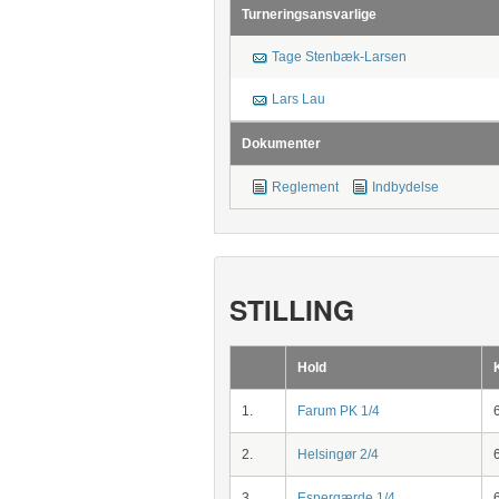
Turneringsansvarlige
Tage Stenbæk-Larsen
Lars Lau
Dokumenter
Reglement
Indbydelse
STILLING
Hold
1.
Farum PK 1/4
2.
Helsingør 2/4
3.
Espergærde 1/4