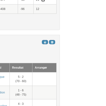
-408
-96
12
l
Resultat
Arrangør
que
5 - 2
(70 - 60)
1 - 6
dion
(48 - 75)
4 - 3
allen