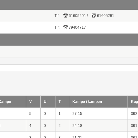
Tlf:
61605291
/
61605291
Tlf:
79404717
Kampe
V
U
T
Kampe i kampen
Kug
6
5
0
1
27-15
392
6
4
0
2
24-18
391
6
3
0
3
21-21
361