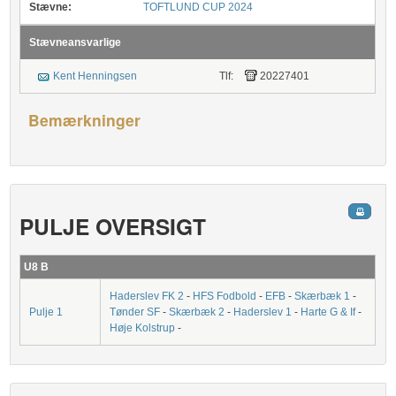
Stævne:
TOFTLUND CUP 2024
Stævneansvarlige
Kent Henningsen
Tlf:
20227401
Bemærkninger
PULJE OVERSIGT
U8 B
Haderslev FK 2
-
HFS Fodbold
-
EFB
-
Skærbæk 1
-
Pulje 1
Tønder SF
-
Skærbæk 2
-
Haderslev 1
-
Harte G & If
-
Høje Kolstrup
-