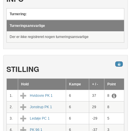
Turnering:
Turneringsansvarlige
Der er ikke registreret nogen turneringsansvarlige
STILLING
Hold
Kampe
+ / -
Point
1.
Hvidovre PK 1
6
37
8
2.
Jonstrup PK 1
6
29
8
3.
Ledøje PC 1
6
-29
5
4.
PK 96 1
6
-37
3