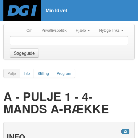
Min Idræt
Om
Privatlivspolitik
Hjælp
Nyttige links
Søgeguide
Pulje
Info
Stilling
Program
A - PULJE 1 - 4-
MANDS A-RÆKKE
INFO