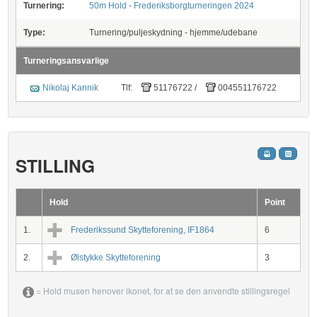
Turnering:
50m Hold - Frederiksborgturneringen 2024
Type:
Turnering/puljeskydning - hjemme/udebane
Turneringsansvarlige
Nikolaj Kannik
Tlf:
51176722
/
004551176722
STILLING
Hold
Point
1.
Frederikssund Skytteforening, IF1864
6
2.
Ølstykke Skytteforening
3
= Hold musen henover ikonet, for at se den anvendte stillingsregel