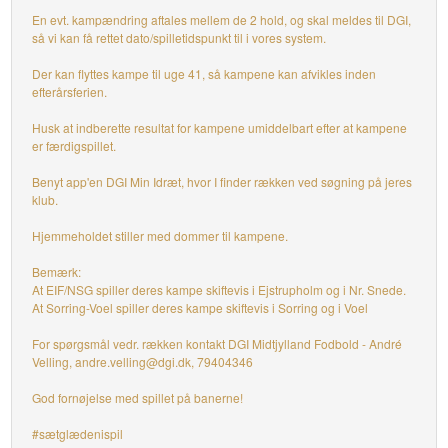
En evt. kampændring aftales mellem de 2 hold, og skal meldes til DGI,
så vi kan få rettet dato/spilletidspunkt til i vores system.
Der kan flyttes kampe til uge 41, så kampene kan afvikles inden
efterårsferien.
Husk at indberette resultat for kampene umiddelbart efter at kampene
er færdigspillet.
Benyt app'en DGI Min Idræt, hvor I finder rækken ved søgning på jeres
klub.
Hjemmeholdet stiller med dommer til kampene.
Bemærk:
At EIF/NSG spiller deres kampe skiftevis i Ejstrupholm og i Nr. Snede.
At Sorring-Voel spiller deres kampe skiftevis i Sorring og i Voel
For spørgsmål vedr. rækken kontakt DGI Midtjylland Fodbold - André
Velling, andre.velling@dgi.dk, 79404346
God fornøjelse med spillet på banerne!
#sætglædenispil