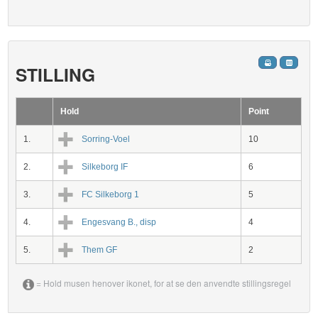
STILLING
Hold
Point
1.
Sorring-Voel
10
2.
Silkeborg IF
6
3.
FC Silkeborg 1
5
4.
Engesvang B., disp
4
5.
Them GF
2
= Hold musen henover ikonet, for at se den anvendte stillingsregel