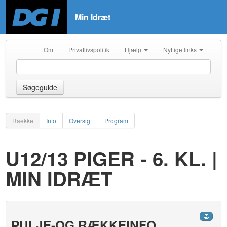
Min Idræt
Om
Privatlivspolitik
Hjælp
Nyttige links
Søgeguide
Raekke
Info
Oversigt
Program
U12/13 PIGER - 6. KL. |
MIN IDRÆT
PULJE-OG RÆKKEINFO