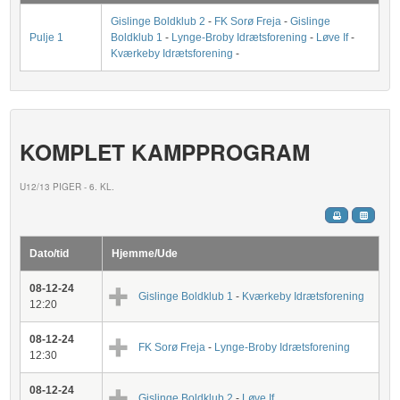
Gislinge Boldklub 2
-
FK Sorø Freja
-
Gislinge
Pulje 1
Boldklub 1
-
Lynge-Broby Idrætsforening
-
Løve If
-
Kværkeby Idrætsforening
-
KOMPLET KAMPPROGRAM
U12/13 PIGER - 6. KL.
Dato/tid
Hjemme/Ude
08-12-24
Gislinge Boldklub 1
-
Kværkeby Idrætsforening
12:20
08-12-24
FK Sorø Freja
-
Lynge-Broby Idrætsforening
12:30
08-12-24
Gislinge Boldklub 2
-
Løve If