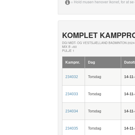
= Hold musen henover ikonet, for at se 
KOMPLET KAMPPR
DGI MIDT- OG VESTSJÆLLAND BADMINTON 2024
MIX B +60
PULJE 1
Kampnr.
Dag
Dato/t
234032
Torsdag
14-11
234033
Torsdag
14-11
234034
Torsdag
14-11
234035
Torsdag
14-11