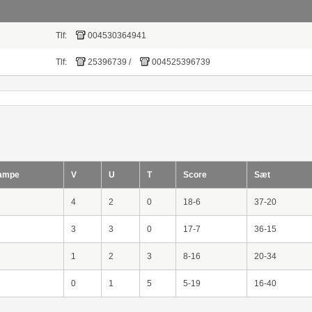
Tlf:
004530364941
Tlf:
25396739
/
004525396739
ampe
V
U
T
Score
Sæt
4
2
0
18-6
37-20
3
3
0
17-7
36-15
1
2
3
8-16
20-34
0
1
5
5-19
16-40