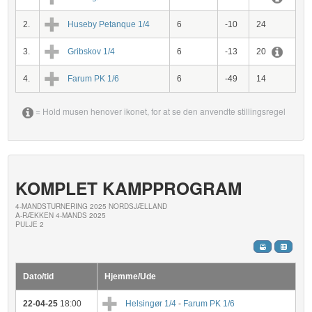
2.
Huseby Petanque 1/4
6
-10
24
3.
Gribskov 1/4
6
-13
20
4.
Farum PK 1/6
6
-49
14
= Hold musen henover ikonet, for at se den anvendte stillingsregel
KOMPLET KAMPPROGRAM
4-MANDSTURNERING 2025 NORDSJÆLLAND
A-RÆKKEN 4-MANDS 2025
PULJE 2
Dato/tid
Hjemme/Ude
22-04-25
18:00
Helsingør 1/4
-
Farum PK 1/6