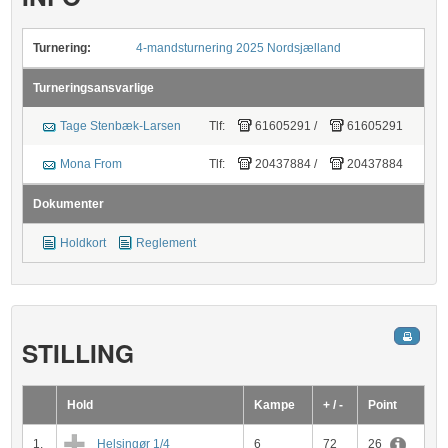
Turnering:
4-mandsturnering 2025 Nordsjælland
Turneringsansvarlige
Tage Stenbæk-Larsen
Tlf:
61605291
/
61605291
Mona From
Tlf:
20437884
/
20437884
Dokumenter
Holdkort
Reglement
STILLING
Hold
Kampe
+ / -
Point
1.
Helsingør 1/4
6
72
26