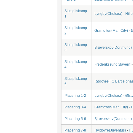
Slutspilskamp
Lyngby(Chelsea)
-
Hill
1
Slutspilskamp
Grantoften(Man City)
-
Ø
2
Slutspilskamp
Bjæverskov(Dortmund)
3
Slutspilskamp
Frederikssund(Bayern)
4
Slutspilskamp
Rødovre(FC Barcelona)
5
Placering 1-2
Lyngby(Chelsea)
-
Ølst
Placering 3-4
Grantoften(Man City)
-
H
Placering 5-6
Bjæverskov(Dortmund)
Placering 7-8
Hvidovre(Juventus)
-
HU