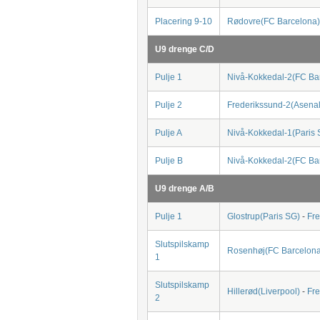
Placering 9-10
Rødovre(FC Barcelona)
U9 drenge C/D
Pulje 1
Nivå-Kokkedal-2(FC Ba
Pulje 2
Frederikssund-2(Asenal
Pulje A
Nivå-Kokkedal-1(Paris 
Pulje B
Nivå-Kokkedal-2(FC Ba
U9 drenge A/B
Pulje 1
Glostrup(Paris SG)
-
Fre
Slutspilskamp
Rosenhøj(FC Barcelona
1
Slutspilskamp
Hillerød(Liverpool)
-
Fre
2