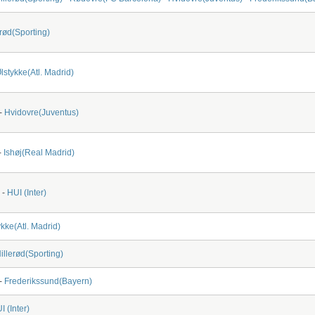
erød(Sporting)
lstykke(Atl. Madrid)
-
Hvidovre(Juventus)
-
Ishøj(Real Madrid)
-
HUI (Inter)
ykke(Atl. Madrid)
illerød(Sporting)
-
Frederikssund(Bayern)
I (Inter)