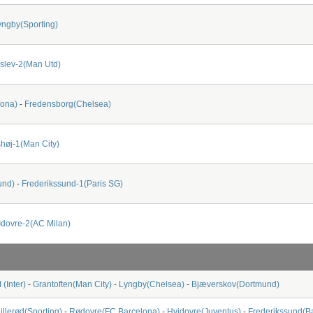
yngby(Sporting)
slev-2(Man Utd)
lona)
-
Fredensborg(Chelsea)
shøj-1(Man City)
und)
-
Frederikssund-1(Paris SG)
dovre-2(AC Milan)
 (Inter)
-
Grantoften(Man City)
-
Lyngby(Chelsea)
-
Bjæverskov(Dortmund)
illerød(Sporting)
-
Rødovre(FC Barcelona)
-
Hvidovre(Juventus)
-
Frederikssund(B