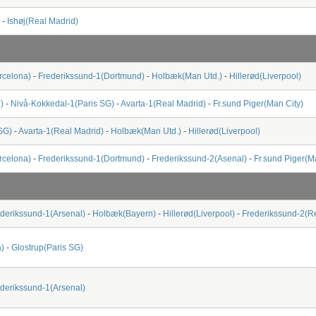
-
Ishøj(Real Madrid)
rcelona)
-
Frederikssund-1(Dortmund)
-
Holbæk(Man Utd.)
-
Hillerød(Liverpool)
)
-
Nivå-Kokkedal-1(Paris SG)
-
Avarta-1(Real Madrid)
-
Fr.sund Piger(Man City)
SG)
-
Avarta-1(Real Madrid)
-
Holbæk(Man Utd.)
-
Hillerød(Liverpool)
rcelona)
-
Frederikssund-1(Dortmund)
-
Frederikssund-2(Asenal)
-
Fr.sund Piger(M
derikssund-1(Arsenal)
-
Holbæk(Bayern)
-
Hillerød(Liverpool)
-
Frederikssund-2(R
)
-
Glostrup(Paris SG)
derikssund-1(Arsenal)