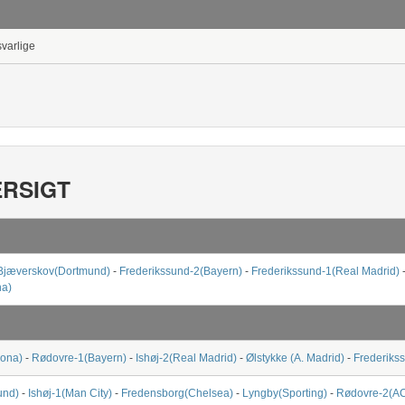
svarlige
ERSIGT
Bjæverskov(Dortmund)
-
Frederikssund-2(Bayern)
-
Frederikssund-1(Real Madrid)
na)
lona)
-
Rødovre-1(Bayern)
-
Ishøj-2(Real Madrid)
-
Ølstykke (A. Madrid)
-
Frederiks
und)
-
Ishøj-1(Man City)
-
Fredensborg(Chelsea)
-
Lyngby(Sporting)
-
Rødovre-2(AC