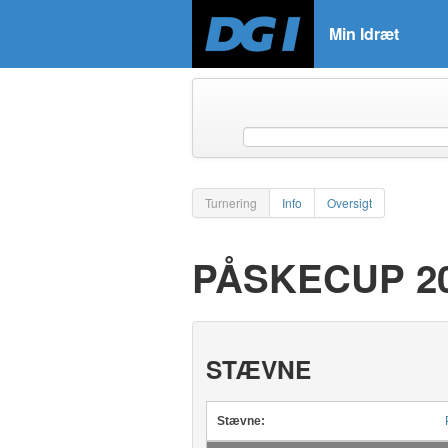
Min Idræt
Turnering
Info
Oversigt
PÅSKECUP 20
STÆVNE
Stævne: