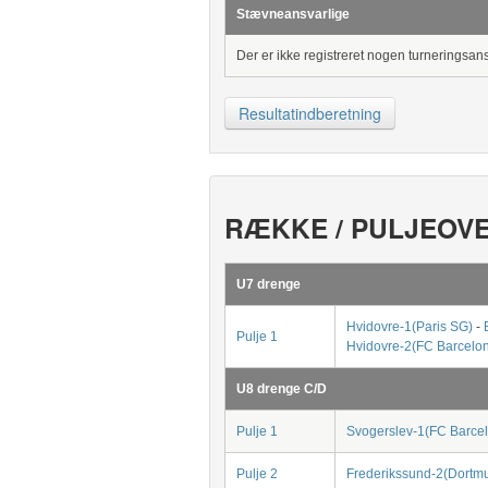
Stævneansvarlige
Der er ikke registreret nogen turneringsan
Resultatindberetning
RÆKKE / PULJEOV
U7 drenge
Hvidovre-1(Paris SG)
-
Pulje 1
Hvidovre-2(FC Barcelo
U8 drenge C/D
Pulje 1
Svogerslev-1(FC Barce
Pulje 2
Frederikssund-2(Dortm