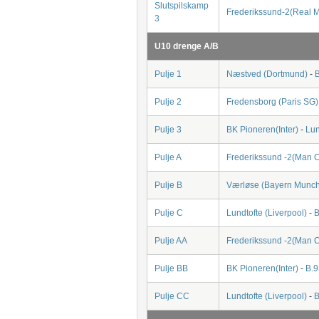
Slutspilskamp
Frederikssund-2(Real M
3
U10 drenge A/B
Pulje 1
Næstved (Dortmund)
-
B
Pulje 2
Fredensborg (Paris SG)
Pulje 3
BK Pioneren(Inter)
-
Lun
Pulje A
Frederikssund -2(Man C
Pulje B
Værløse (Bayern Munc
Pulje C
Lundtofte (Liverpool)
-
B
Pulje AA
Frederikssund -2(Man C
Pulje BB
BK Pioneren(Inter)
-
B.9
Pulje CC
Lundtofte (Liverpool)
-
B