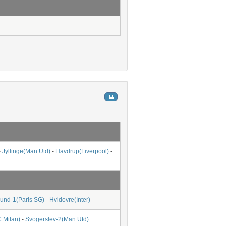
-
Jyllinge(Man Utd)
-
Havdrup(Liverpool)
-
sund-1(Paris SG)
-
Hvidovre(Inter)
 Milan)
-
Svogerslev-2(Man Utd)