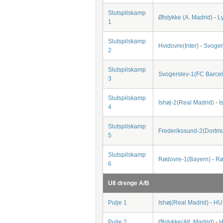
Slutspilskamp
Ølstykke (A. Madrid)
-
L
1
Slutspilskamp
Hvidovre(Inter)
-
Svoger
2
Slutspilskamp
Svogerslev-1(FC Barce
3
Slutspilskamp
Ishøj-2(Real Madrid)
-
I
4
Slutspilskamp
Frederikssund-2(Dortm
5
Slutspilskamp
Rødovre-1(Bayern)
-
Rø
6
U8 drenge A/B
Pulje 1
Ishøj(Real Madrid)
-
HUI
Pulje 2
Ølstykke(Atl. Madrid)
-
H