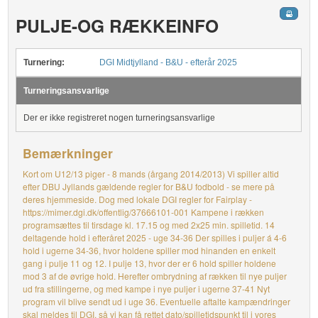
PULJE-OG RÆKKEINFO
Turnering:
DGI Midtjylland - B&U - efterår 2025
Turneringsansvarlige
Der er ikke registreret nogen turneringsansvarlige
Bemærkninger
Kort om U12/13 piger - 8 mands (årgang 2014/2013) Vi spiller altid
efter DBU Jyllands gældende regler for B&U fodbold - se mere på
deres hjemmeside. Dog med lokale DGI regler for Fairplay -
https://mimer.dgi.dk/offentlig/37666101-001 Kampene i rækken
programsættes til tirsdage kl. 17.15 og med 2x25 min. spilletid. 14
deltagende hold i efteråret 2025 - uge 34-36 Der spilles i puljer á 4-6
hold i ugerne 34-36, hvor holdene spiller mod hinanden en enkelt
gang i pulje 11 og 12. I pulje 13, hvor der er 6 hold spiller holdene
mod 3 af de øvrige hold. Herefter ombrydning af rækken til nye puljer
ud fra stillingerne, og med kampe i nye puljer i ugerne 37-41 Nyt
program vil blive sendt ud i uge 36. Eventuelle aftalte kampændringer
skal meldes til DGI, så vi kan få rettet dato/spilletidspunkt til i vores