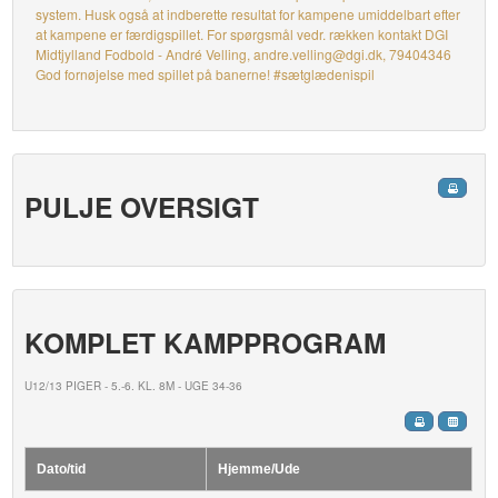
system. Husk også at indberette resultat for kampene umiddelbart efter
at kampene er færdigspillet. For spørgsmål vedr. rækken kontakt DGI
Midtjylland Fodbold - André Velling, andre.velling@dgi.dk, 79404346
God fornøjelse med spillet på banerne! #sætglædenispil
PULJE OVERSIGT
KOMPLET KAMPPROGRAM
U12/13 PIGER - 5.-6. KL. 8M - UGE 34-36
Dato/tid
Hjemme/Ude