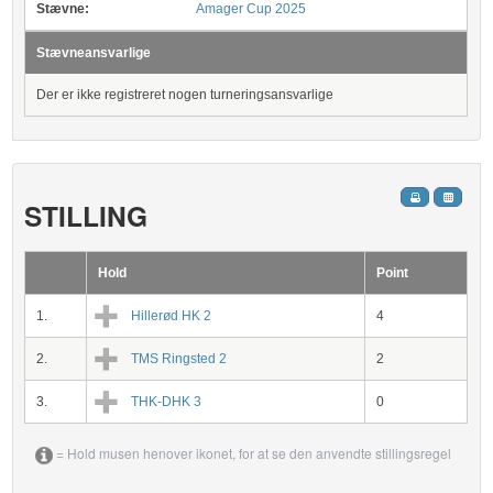
Stævne:
Amager Cup 2025
Stævneansvarlige
Der er ikke registreret nogen turneringsansvarlige
STILLING
Hold
Point
1.
Hillerød HK 2
4
2.
TMS Ringsted 2
2
3.
THK-DHK 3
0
= Hold musen henover ikonet, for at se den anvendte stillingsregel