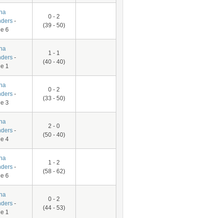
na
0 - 2
ders
-
(39 - 50)
e 6
na
1 - 1
ders
-
(40 - 40)
e 1
na
0 - 2
ders
-
(33 - 50)
e 3
na
2 - 0
ders
-
(50 - 40)
e 4
na
1 - 2
ders
-
(58 - 62)
e 6
na
0 - 2
ders
-
(44 - 53)
e 1