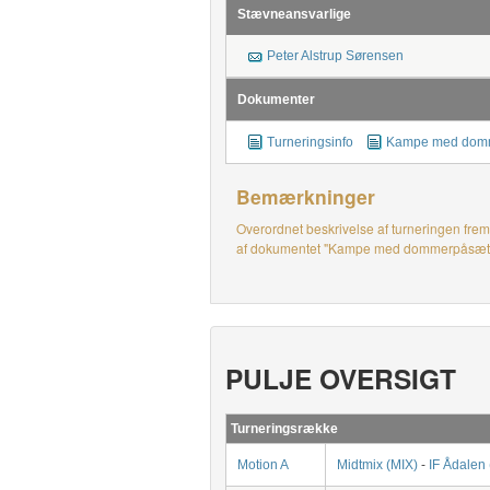
Stævneansvarlige
Peter Alstrup Sørensen
Dokumenter
Turneringsinfo
Kampe med dom
Bemærkninger
Overordnet beskrivelse af turneringen frem
af dokumentet "Kampe med dommerpåsætning
PULJE OVERSIGT
Turneringsrække
Motion A
Midtmix (MIX)
-
IF Ådalen