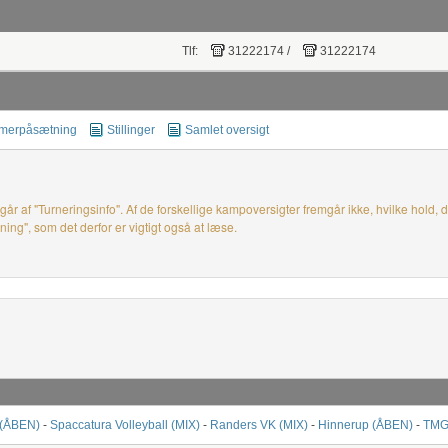
Tlf:
31222174
/
31222174
merpåsætning
Stillinger
Samlet oversigt
går af "Turneringsinfo". Af de forskellige kampoversigter fremgår ikke, hvilke hold
", som det derfor er vigtigt også at læse.
 (ÅBEN)
-
Spaccatura Volleyball (MIX)
-
Randers VK (MIX)
-
Hinnerup (ÅBEN)
-
TMG 