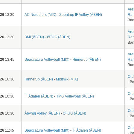
Are
-26
13:30
AC Norddjurs (MIX)
-
Spentrup IF Volley (ÅBEN)
Ran
Ban
Are
-26
13:30
BMI (ÅBEN)
-
ØFUG (ÅBEN)
Ran
Ban
Are
-26
13:45
Spaccatura Volleyball (MIX)
-
Hinnerup (ÅBEN)
Ran
Ban
Ørt
-26
10:30
Hinnerup (ÅBEN)
-
Midtmix (MIX)
- B
Ørt
-26
10:30
IF Ådalen (ÅBEN)
-
TMG Volleyball (ÅBEN)
- B
Ørt
-26
10:30
Åbyhøj Volley (ÅBEN)
-
ØFUG (ÅBEN)
- B
Ørt
-26
11:45
Spaccatura Volleyball (MIX)
-
IF Ådalen (ÅBEN)
- B