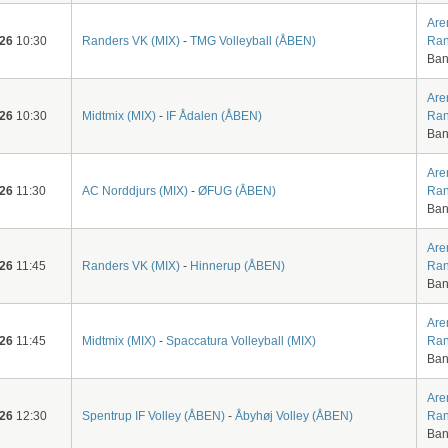
Are
-26
10:30
Randers VK (MIX)
-
TMG Volleyball (ÅBEN)
Ran
Ban
Are
-26
10:30
Midtmix (MIX)
-
IF Ådalen (ÅBEN)
Ran
Ban
Are
-26
11:30
AC Norddjurs (MIX)
-
ØFUG (ÅBEN)
Ran
Ban
Are
-26
11:45
Randers VK (MIX)
-
Hinnerup (ÅBEN)
Ran
Ban
Are
-26
11:45
Midtmix (MIX)
-
Spaccatura Volleyball (MIX)
Ran
Ban
Are
-26
12:30
Spentrup IF Volley (ÅBEN)
-
Åbyhøj Volley (ÅBEN)
Ran
Ban