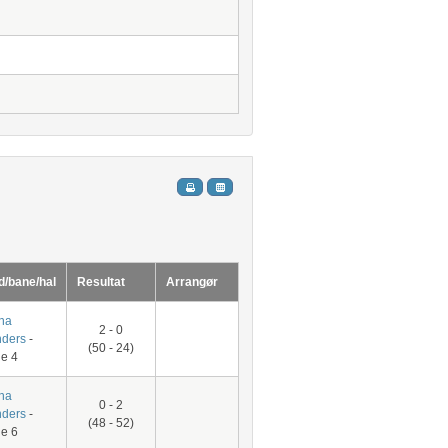
d/bane/hal
Resultat
Arrangør
na
2 - 0
ders
-
(50 - 24)
e 4
na
0 - 2
ders
-
(48 - 52)
e 6