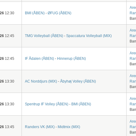
Are
-26
12:30
BMI (ÅBEN)
-
ØFUG (ÅBEN)
Ran
Ban
Are
-26
12:45
TMG Volleyball (ÅBEN)
-
Spaccatura Volleyball (MIX)
Ran
Ban
Are
-26
12:45
IF Ådalen (ÅBEN)
-
Hinnerup (ÅBEN)
Ran
Ban
Are
-26
13:30
AC Norddjurs (MIX)
-
Åbyhøj Volley (ÅBEN)
Ran
Ban
Are
-26
13:30
Spentrup IF Volley (ÅBEN)
-
BMI (ÅBEN)
Ran
Ban
Are
-26
13:45
Randers VK (MIX)
-
Midtmix (MIX)
Ran
Ban