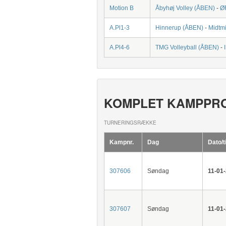
Motion B
Åbyhøj Volley (ÅBEN)
-
Ø
A.Pl1-3
Hinnerup (ÅBEN)
-
Midtmi
A.Pl4-6
TMG Volleyball (ÅBEN)
-
KOMPLET KAMPPR
TURNERINGSRÆKKE
Kampnr.
Dag
Dato/t
307606
Søndag
11-01
307607
Søndag
11-01