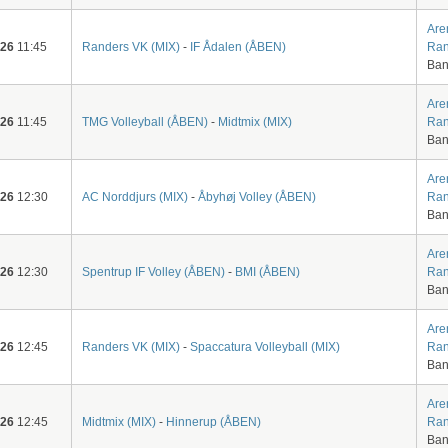
Are
-26
11:45
Randers VK (MIX)
-
IF Ådalen (ÅBEN)
Ran
Ban
Are
-26
11:45
TMG Volleyball (ÅBEN)
-
Midtmix (MIX)
Ran
Ban
Are
-26
12:30
AC Norddjurs (MIX)
-
Åbyhøj Volley (ÅBEN)
Ran
Ban
Are
-26
12:30
Spentrup IF Volley (ÅBEN)
-
BMI (ÅBEN)
Ran
Ban
Are
-26
12:45
Randers VK (MIX)
-
Spaccatura Volleyball (MIX)
Ran
Ban
Are
-26
12:45
Midtmix (MIX)
-
Hinnerup (ÅBEN)
Ran
Ban