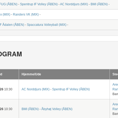
FUG (ÅBEN)
-
Spentrup IF Volley (ÅBEN)
-
AC Norddjurs (MIX)
-
BMI (ÅBEN)
-
x (MIX)
-
Randers VK (MIX)
-
IF Ådalen (ÅBEN)
-
Spaccatura Volleyball (MIX)
-
OGRAM
id
Hjemme/Ude
Ste
Are
-26
10:30
AC Norddjurs (MIX)
-
Spentrup IF Volley (ÅBEN)
Ran
Ban
Are
-26
10:30
BMI (ÅBEN)
-
Åbyhøj Volley (ÅBEN)
Ran
Ban