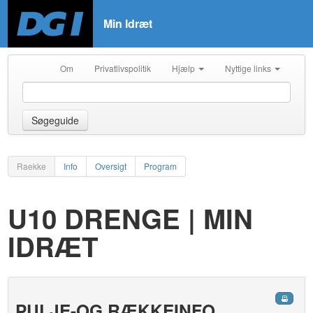
Min Idræt
Om
Privatlivspolitik
Hjælp
Nyttige links
Søgeguide
Raekke
Info
Oversigt
Program
U10 DRENGE | MIN
IDRÆT
PULJE-OG RÆKKEINFO