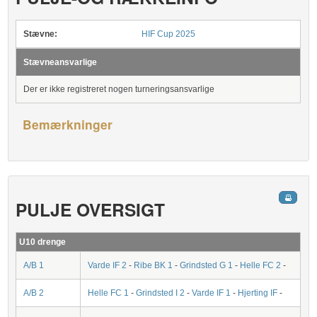
Stævne:
HIF Cup 2025
Stævneansvarlige
Der er ikke registreret nogen turneringsansvarlige
Bemærkninger
PULJE OVERSIGT
U10 drenge
A/B 1
Varde IF 2
-
Ribe BK 1
-
Grindsted G 1
-
Helle FC 2
-
A/B 2
Helle FC 1
-
Grindsted I 2
-
Varde IF 1
-
Hjerting IF
-