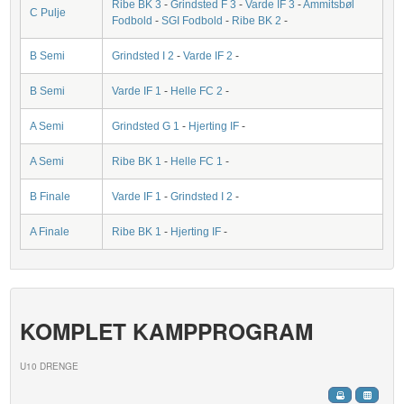
Ribe BK 3
-
Grindsted F 3
-
Varde IF 3
-
Ammitsbøl
C Pulje
Fodbold
-
SGI Fodbold
-
Ribe BK 2
-
B Semi
Grindsted I 2
-
Varde IF 2
-
B Semi
Varde IF 1
-
Helle FC 2
-
A Semi
Grindsted G 1
-
Hjerting IF
-
A Semi
Ribe BK 1
-
Helle FC 1
-
B Finale
Varde IF 1
-
Grindsted I 2
-
A Finale
Ribe BK 1
-
Hjerting IF
-
KOMPLET KAMPPROGRAM
U10 DRENGE