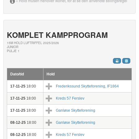
= Hold musen henover ikonet, for at se den anvendte stillingsregel
KOMPLET KAMPPROGRAM
15M HOLD LUFTRIFFEL 2025/2026
JUNIOR
PULJE 1
Dato/tid
Hold
17-11-25
18:00
Frederikssund Skytteforening, IF1864
17-11-25
18:00
Kreds 57 Ferslev
17-11-25
18:00
Ganløse Skytteforening
08-12-25
18:00
Ganløse Skytteforening
08-12-25
18:00
Kreds 57 Ferslev