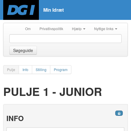
Min Idræt
Om
Privatlivspolitik
Hjælp
Nyttige links
Søgeguide
Pulje
Info
Stilling
Program
PULJE 1 - JUNIOR
INFO