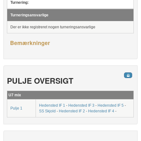
Turnering:
Turneringsansvarlige
Der er ikke registreret nogen turneringsansvarlige
Bemærkninger
PULJE OVERSIGT
U7 mix
Hedensted IF 1
-
Hedensted IF 3
-
Hedensted IF 5
-
Pulje 1
SS Skjold
-
Hedensted IF 2
-
Hedensted IF 4
-