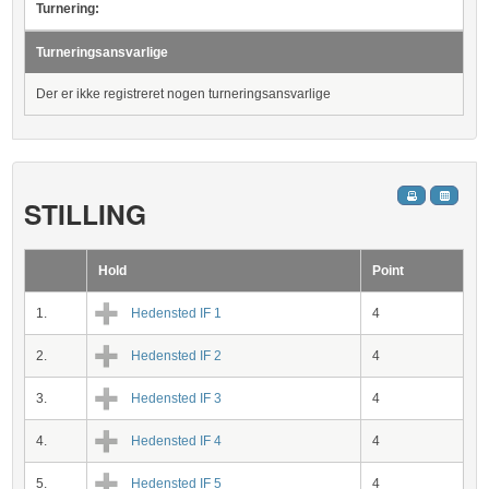
Turnering:
Turneringsansvarlige
Der er ikke registreret nogen turneringsansvarlige
STILLING
Hold
Point
1.
Hedensted IF 1
4
2.
Hedensted IF 2
4
3.
Hedensted IF 3
4
4.
Hedensted IF 4
4
5.
Hedensted IF 5
4