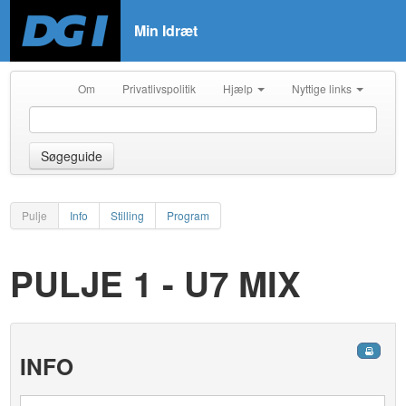
Min Idræt
Om
Privatlivspolitik
Hjælp
Nyttige links
Søgeguide
Pulje
Info
Stilling
Program
PULJE 1 - U7 MIX
INFO