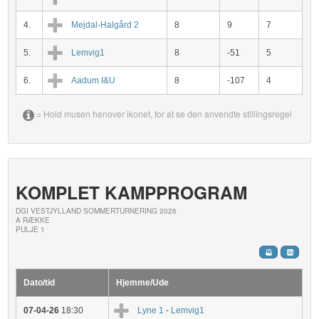
4.
Mejdal-Halgård 2
8
9
7
5.
Lemvig1
8
-51
5
6.
Aadum I&U
8
-107
4
= Hold musen henover ikonet, for at se den anvendte stillingsregel
KOMPLET KAMPPROGRAM
DGI VESTJYLLAND SOMMERTURNERING 2026
A RÆKKE
PULJE 1
Dato/tid
Hjemme/Ude
07-04-26
18:30
Lyne 1
-
Lemvig1