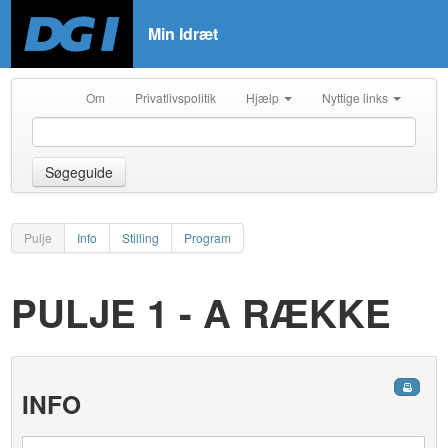
Min Idræt
Om
Privatlivspolitik
Hjælp
Nyttige links
Søgeguide
Pulje
Info
Stilling
Program
PULJE 1 - A RÆKKE
INFO