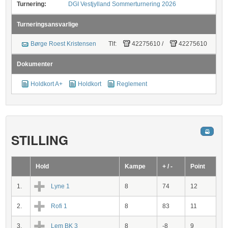
Turnering:
DGI Vestjylland Sommerturnering 2026
Turneringsansvarlige
Børge Roest Kristensen
Tlf:
42275610
/
42275610
Dokumenter
Holdkort A+
Holdkort
Reglement
STILLING
Hold
Kampe
+ / -
Point
1.
Lyne 1
8
74
12
2.
Rofi 1
8
83
11
3.
Lem BK 3
8
-8
9