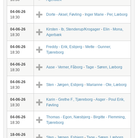
04-06-26
Dorte - Aksel, Føvling
-
Inger Marie - Per, Læborg
18:30
04-06-26
Kirsten - Ib, Stenderup/Krogager
-
Elin - Mona,
18:30
Agerbæk
04-06-26
Freddy - Erik, Esbjerg
-
Mette - Gunner,
18:30
Tjæreborg
04-06-26
Aase - Verner, Fåborg
-
Tage - Søren, Læborg
18:30
04-06-26
Sten - Jørgen, Esbjerg
-
Marianne - Ole, Læborg
18:30
04-06-26
Karin - Grethe F., Tjæreborg
-
Asger - Poul Erik,
18:30
Føvling
04-06-26
Thomas - Egon, Næsbjerg
-
Birgitte - Flemming,
18:30
Tjæreborg
18-06-26
Sten - Jørgen, Esbjerg
-
Tage - Søren, Læborg