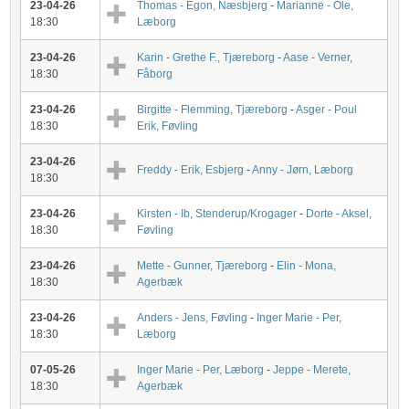
23-04-26
Thomas - Egon, Næsbjerg
-
Marianne - Ole,
18:30
Læborg
23-04-26
Karin - Grethe F., Tjæreborg
-
Aase - Verner,
18:30
Fåborg
23-04-26
Birgitte - Flemming, Tjæreborg
-
Asger - Poul
18:30
Erik, Føvling
23-04-26
Freddy - Erik, Esbjerg
-
Anny - Jørn, Læborg
18:30
23-04-26
Kirsten - Ib, Stenderup/Krogager
-
Dorte - Aksel,
18:30
Føvling
23-04-26
Mette - Gunner, Tjæreborg
-
Elin - Mona,
18:30
Agerbæk
23-04-26
Anders - Jens, Føvling
-
Inger Marie - Per,
18:30
Læborg
07-05-26
Inger Marie - Per, Læborg
-
Jeppe - Merete,
18:30
Agerbæk