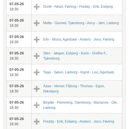
07-05-26
Dorte - Aksel, Føvling
-
Freddy - Erik, Esbjerg
18:30
07-05-26
Mette - Gunner, Tjæreborg
-
Anny - Jørn, Læborg
18:30
07-05-26
Elin - Mona, Agerbæk
-
Anders - Jens, Føvling
18:30
07-05-26
Sten - Jørgen, Esbjerg
-
Karin - Grethe F.,
18:30
Tjæreborg
07-05-26
Tage - Søren, Læborg
-
Ingrid - Leo, Agerbæk
18:30
07-05-26
Aase - Verner, Fåborg
-
Thomas - Egon,
18:30
Næsbjerg
07-05-26
Birgitte - Flemming, Tjæreborg
-
Marianne - Ole,
18:30
Læborg
07-05-26
Freddy - Erik, Esbjerg
-
Anders - Jens, Føvling
18:30