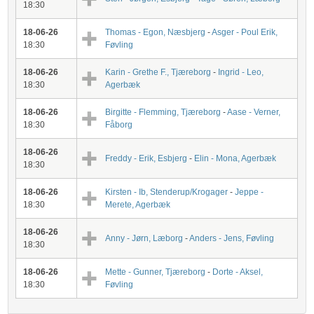
18:30
18-06-26
Thomas - Egon, Næsbjerg
-
Asger - Poul Erik,
18:30
Føvling
18-06-26
Karin - Grethe F., Tjæreborg
-
Ingrid - Leo,
18:30
Agerbæk
18-06-26
Birgitte - Flemming, Tjæreborg
-
Aase - Verner,
18:30
Fåborg
18-06-26
Freddy - Erik, Esbjerg
-
Elin - Mona, Agerbæk
18:30
18-06-26
Kirsten - Ib, Stenderup/Krogager
-
Jeppe -
18:30
Merete, Agerbæk
18-06-26
Anny - Jørn, Læborg
-
Anders - Jens, Føvling
18:30
18-06-26
Mette - Gunner, Tjæreborg
-
Dorte - Aksel,
18:30
Føvling