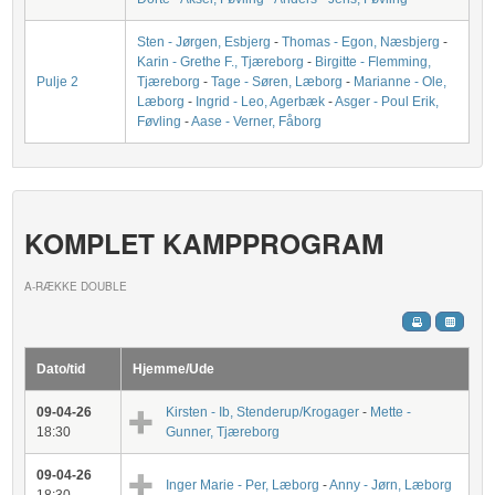
Sten - Jørgen, Esbjerg
-
Thomas - Egon, Næsbjerg
-
Karin - Grethe F., Tjæreborg
-
Birgitte - Flemming,
Pulje 2
Tjæreborg
-
Tage - Søren, Læborg
-
Marianne - Ole,
Læborg
-
Ingrid - Leo, Agerbæk
-
Asger - Poul Erik,
Føvling
-
Aase - Verner, Fåborg
KOMPLET KAMPPROGRAM
A-RÆKKE DOUBLE
Dato/tid
Hjemme/Ude
09-04-26
Kirsten - Ib, Stenderup/Krogager
-
Mette -
18:30
Gunner, Tjæreborg
09-04-26
Inger Marie - Per, Læborg
-
Anny - Jørn, Læborg