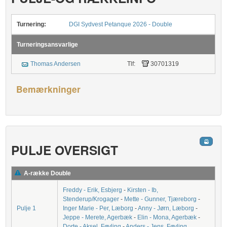
Turnering:
DGI Sydvest Petanque 2026 - Double
Turneringsansvarlige
Thomas Andersen
Tlf:
30701319
Bemærkninger
PULJE OVERSIGT
A-række Double
Freddy - Erik, Esbjerg
-
Kirsten - Ib,
Stenderup/Krogager
-
Mette - Gunner, Tjæreborg
-
Pulje 1
Inger Marie - Per, Læborg
-
Anny - Jørn, Læborg
-
Jeppe - Merete, Agerbæk
-
Elin - Mona, Agerbæk
-
Dorte - Aksel, Føvling
-
Anders - Jens, Føvling