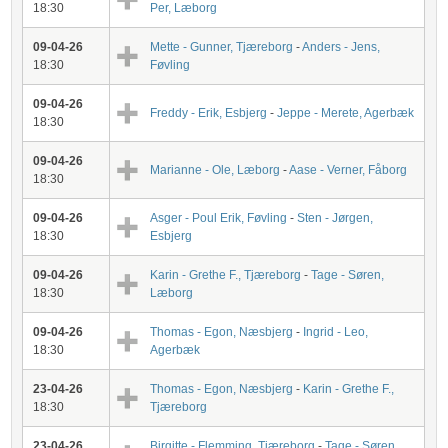
18:30
Per, Læborg
09-04-26
Mette - Gunner, Tjæreborg
-
Anders - Jens,
18:30
Føvling
09-04-26
Freddy - Erik, Esbjerg
-
Jeppe - Merete, Agerbæk
18:30
09-04-26
Marianne - Ole, Læborg
-
Aase - Verner, Fåborg
18:30
09-04-26
Asger - Poul Erik, Føvling
-
Sten - Jørgen,
18:30
Esbjerg
09-04-26
Karin - Grethe F., Tjæreborg
-
Tage - Søren,
18:30
Læborg
09-04-26
Thomas - Egon, Næsbjerg
-
Ingrid - Leo,
18:30
Agerbæk
23-04-26
Thomas - Egon, Næsbjerg
-
Karin - Grethe F.,
18:30
Tjæreborg
23-04-26
Birgitte - Flemming, Tjæreborg
-
Tage - Søren,