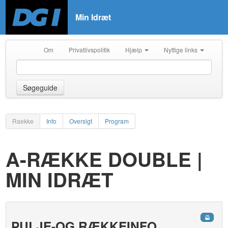
Min Idræt
Om
Privatlivspolitik
Hjælp
Nyttige links
Søgeguide
Raekke
Info
Oversigt
Program
A-RÆKKE DOUBLE |
MIN IDRÆT
PULJE-OG RÆKKEINFO