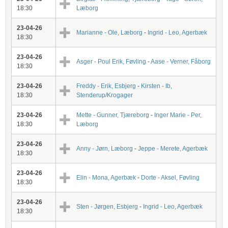
18:30
Læborg
23-04-26
Marianne - Ole, Læborg
-
Ingrid - Leo, Agerbæk
18:30
23-04-26
Asger - Poul Erik, Føvling
-
Aase - Verner, Fåborg
18:30
23-04-26
Freddy - Erik, Esbjerg
-
Kirsten - Ib,
18:30
Stenderup/Krogager
23-04-26
Mette - Gunner, Tjæreborg
-
Inger Marie - Per,
18:30
Læborg
23-04-26
Anny - Jørn, Læborg
-
Jeppe - Merete, Agerbæk
18:30
23-04-26
Elin - Mona, Agerbæk
-
Dorte - Aksel, Føvling
18:30
23-04-26
Sten - Jørgen, Esbjerg
-
Ingrid - Leo, Agerbæk
18:30