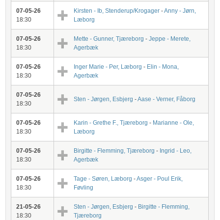
07-05-26
Kirsten - Ib, Stenderup/Krogager
-
Anny - Jørn,
18:30
Læborg
07-05-26
Mette - Gunner, Tjæreborg
-
Jeppe - Merete,
18:30
Agerbæk
07-05-26
Inger Marie - Per, Læborg
-
Elin - Mona,
18:30
Agerbæk
07-05-26
Sten - Jørgen, Esbjerg
-
Aase - Verner, Fåborg
18:30
07-05-26
Karin - Grethe F., Tjæreborg
-
Marianne - Ole,
18:30
Læborg
07-05-26
Birgitte - Flemming, Tjæreborg
-
Ingrid - Leo,
18:30
Agerbæk
07-05-26
Tage - Søren, Læborg
-
Asger - Poul Erik,
18:30
Føvling
21-05-26
Sten - Jørgen, Esbjerg
-
Birgitte - Flemming,
18:30
Tjæreborg