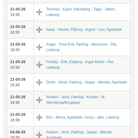
21-05-26
Thomas - Egon, Næsbjerg
-
Tage - Søren,
18:30
Læborg
21-05-26
Aase - Verner, Fåborg
-
Ingrid - Leo, Agerbæk
18:30
21-05-26
Asger - Poul Erik, Føvling
-
Marianne - Ole,
18:30
Læborg
21-05-26
Freddy - Erik, Esbjerg
-
Inger Marie - Per,
18:30
Læborg
21-05-26
Dorte - Aksel, Føvling
-
Jeppe - Merete, Agerbæk
18:30
21-05-26
Anders - Jens, Føvling
-
Kirsten - Ib,
18:30
Stenderup/Krogager
21-05-26
Elin - Mona, Agerbæk
-
Anny - Jørn, Læborg
18:30
04-06-26
Anders - Jens, Føvling
-
Jeppe - Merete,
18:30
Agerbæk