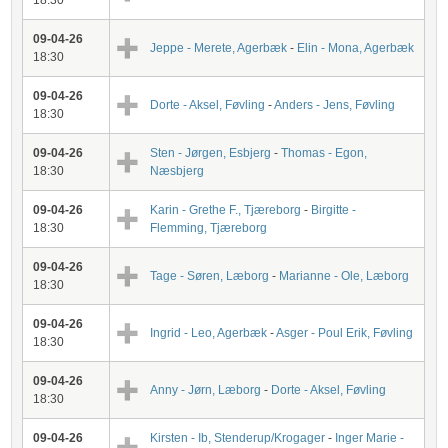
18:30
09-04-26
Jeppe - Merete, Agerbæk
-
Elin - Mona, Agerbæk
18:30
09-04-26
Dorte - Aksel, Føvling
-
Anders - Jens, Føvling
18:30
09-04-26
Sten - Jørgen, Esbjerg
-
Thomas - Egon,
18:30
Næsbjerg
09-04-26
Karin - Grethe F., Tjæreborg
-
Birgitte -
18:30
Flemming, Tjæreborg
09-04-26
Tage - Søren, Læborg
-
Marianne - Ole, Læborg
18:30
09-04-26
Ingrid - Leo, Agerbæk
-
Asger - Poul Erik, Føvling
18:30
09-04-26
Anny - Jørn, Læborg
-
Dorte - Aksel, Føvling
18:30
09-04-26
Kirsten - Ib, Stenderup/Krogager
-
Inger Marie -