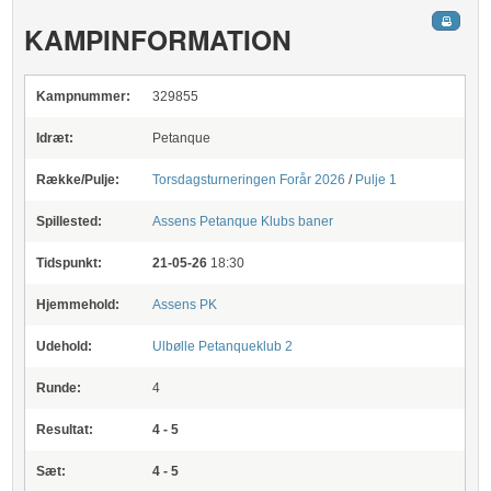
KAMPINFORMATION
Kampnummer:
329855
Idræt:
Petanque
Række/Pulje:
Torsdagsturneringen Forår 2026
/
Pulje 1
Spillested:
Assens Petanque Klubs baner
Tidspunkt:
21-05-26
18:30
Hjemmehold:
Assens PK
Udehold:
Ulbølle Petanqueklub 2
Runde:
4
Resultat:
4 - 5
Sæt:
4 - 5