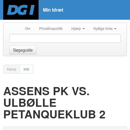
Min Idræt
Om
Privatlivspolitik
Hjælp
Nyttige links
Søgeguide
Kamp
Info
ASSENS PK VS.
ULBØLLE
PETANQUEKLUB 2