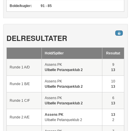
Bolde/kugler:
91 - 85
DELRESULTATER
Hold/Spiller
Resultat
Assens PK
9
Runde 1 A/D
Ulbølle Petanqueklub 2
13
Assens PK
10
Runde 1 B/E
Ulbølle Petanqueklub 2
13
Assens PK
6
Runde 1 C/F
Ulbølle Petanqueklub 2
13
Assens PK
13
Runde 2 A/E
Ulbølle Petanqueklub 2
2