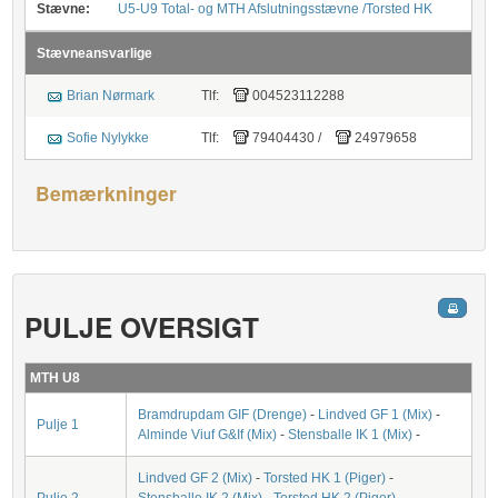
Stævne:
U5-U9 Total- og MTH Afslutningsstævne /Torsted HK
Stævneansvarlige
Brian Nørmark
Tlf:
004523112288
Sofie Nylykke
Tlf:
79404430
/
24979658
Bemærkninger
PULJE OVERSIGT
MTH U8
Bramdrupdam GIF (Drenge)
-
Lindved GF 1 (Mix)
-
Pulje 1
Alminde Viuf G&If (Mix)
-
Stensballe IK 1 (Mix)
-
Lindved GF 2 (Mix)
-
Torsted HK 1 (Piger)
-