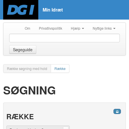
Min Idræt
Om
Privatlivspolitik
Hjælp
Nyttige links
Søgeguide
Række søgning med hold
Række
SØGNING
RÆKKE