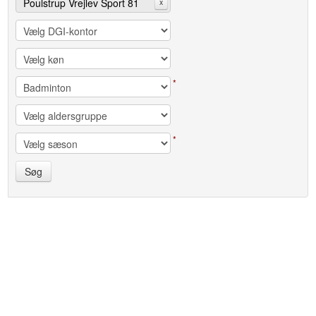
Poulstrup Vrejlev Sport 81
x
*
*