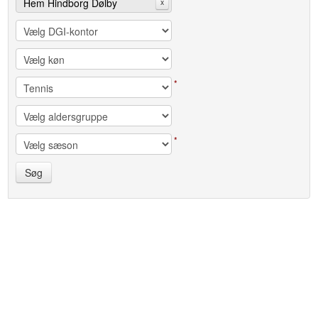
Hem Hindborg Dølby
x
Idrætsforening
*
*