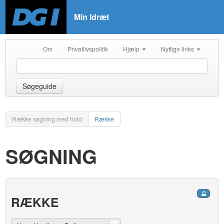
Min Idræt
Om
Privatlivspolitik
Hjælp
Nyttige links
Søgeguide
Række søgning med hold
Række
SØGNING
RÆKKE