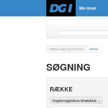
Min Idræt
Række søgning med hold
Række
SØGNING
RÆKKE
Ungdomsgårdens Idrætsklub
x