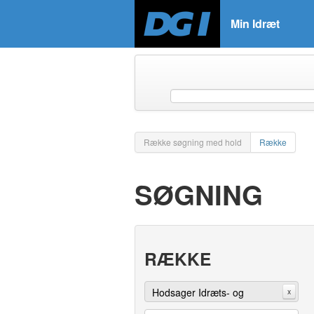
Min Idræt
Række søgning med hold
Række
SØGNING
RÆKKE
Hodsager Idræts- og
x
Ungdomsforening