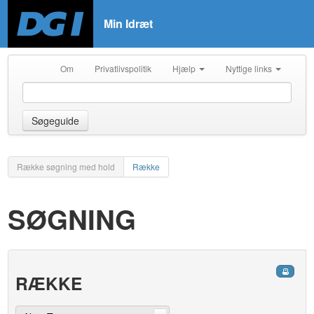
Min Idræt
Om
Privatlivspolitik
Hjælp
Nyttige links
Søgeguide
Række søgning med hold
Række
SØGNING
RÆKKE