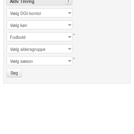
Aktiv Timring
x
*
*