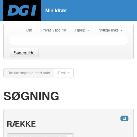
Min Idræt
Om
Privatlivspolitik
Hjælp
Nyttige links
Søgeguide
Række søgning med hold
Række
SØGNING
RÆKKE