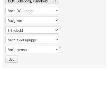
ØBG Silkeborg, Håndbold
x
*
*