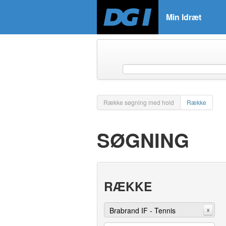
Min Idræt
Række søgning med hold
Række
SØGNING
RÆKKE
Brabrand IF - Tennis
x