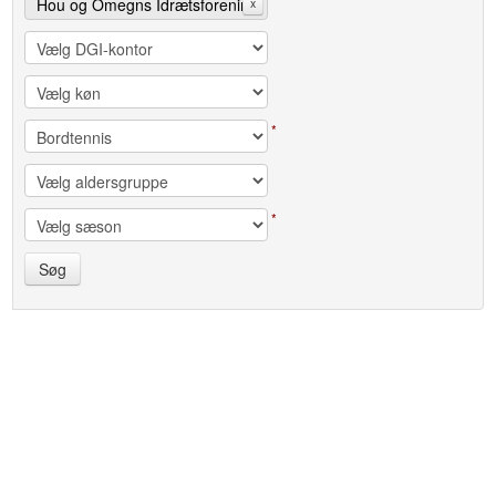
Hou og Omegns Idrætsforening
x
*
*