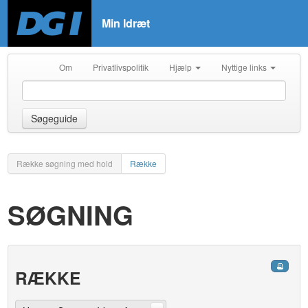
Min Idræt
Om
Privatlivspolitik
Hjælp
Nyttige links
Søgeguide
Række søgning med hold
Række
SØGNING
RÆKKE