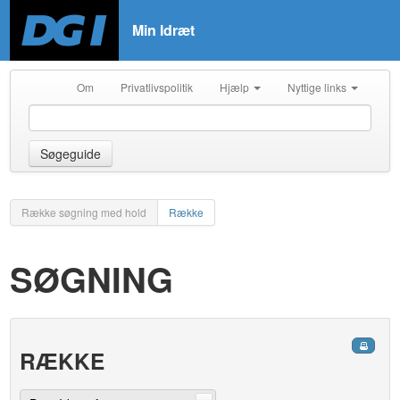
Min Idræt
Om
Privatlivspolitik
Hjælp
Nyttige links
Søgeguide
Række søgning med hold
Række
SØGNING
RÆKKE