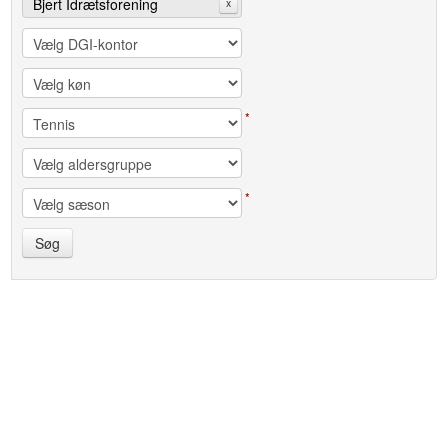
Bjert Idrætsforening
x
*
*