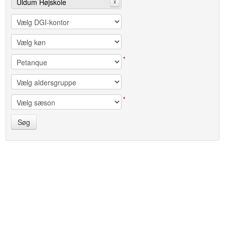
Uldum Højskole
x
*
*