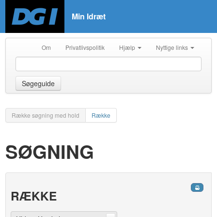
Min Idræt
Om
Privatlivspolitik
Hjælp
Nyttige links
Søgeguide
Række søgning med hold
Række
SØGNING
RÆKKE