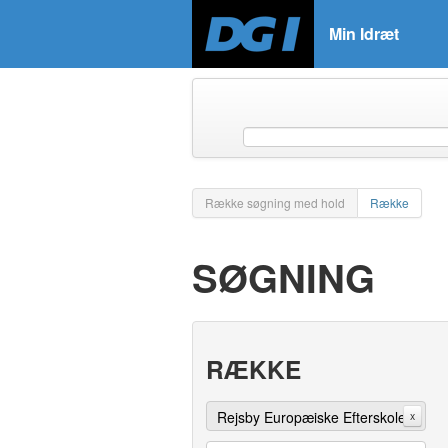
Min Idræt
Række søgning med hold
Række
SØGNING
RÆKKE
Rejsby Europæiske Efterskole
x