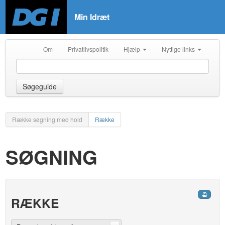
Min Idræt
Om
Privatlivspolitik
Hjælp
Nyttige links
Søgeguide
Række søgning med hold
Række
SØGNING
RÆKKE