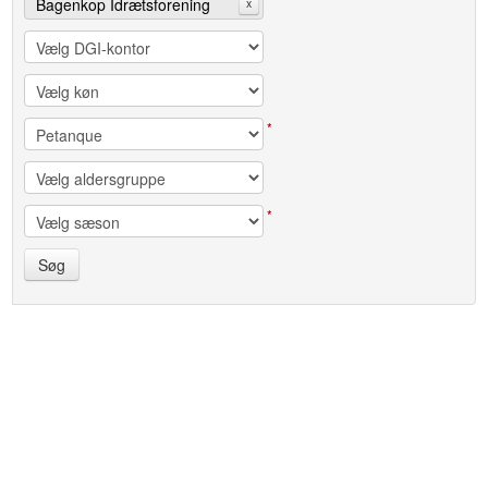
Bagenkop Idrætsforening
x
*
*