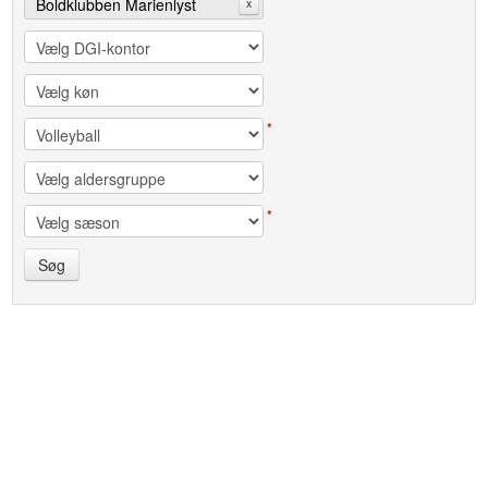
Boldklubben Marienlyst
x
*
*