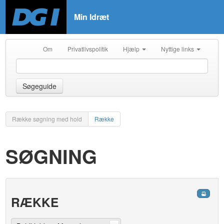
Min Idræt
Om
Privatlivspolitik
Hjælp
Nyttige links
Søgeguide
Række søgning med hold
Række
SØGNING
RÆKKE