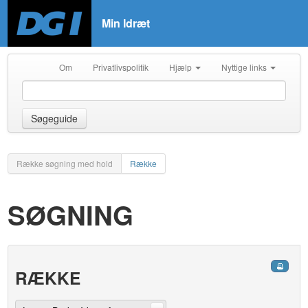
Min Idræt
Om
Privatlivspolitik
Hjælp
Nyttige links
Søgeguide
Række søgning med hold
Række
SØGNING
RÆKKE