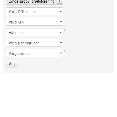
Lynge-Broby Idrætsforening
x
*
*