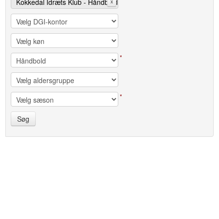
Kokkedal Idræts Klub - Håndbold
x
*
*