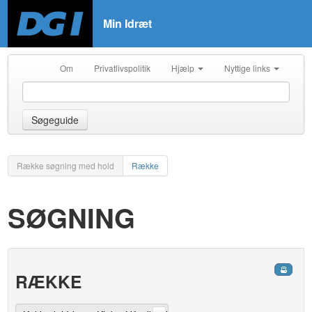
Min Idræt
Om
Privatlivspolitik
Hjælp
Nyttige links
Søgeguide
Række søgning med hold
Række
SØGNING
RÆKKE