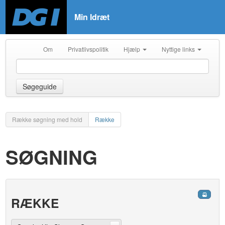
Min Idræt
Om
Privatlivspolitik
Hjælp
Nyttige links
Søgeguide
Række søgning med hold
Række
SØGNING
RÆKKE