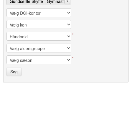
Gundsølille Skytte-, Gymnastik-
x
og Idrætsforening (GSG&IF)
*
*