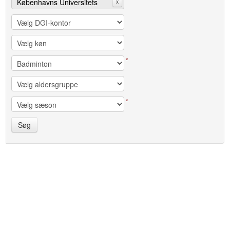
Københavns Universitets
x
Studenteridræt, KSI
*
*