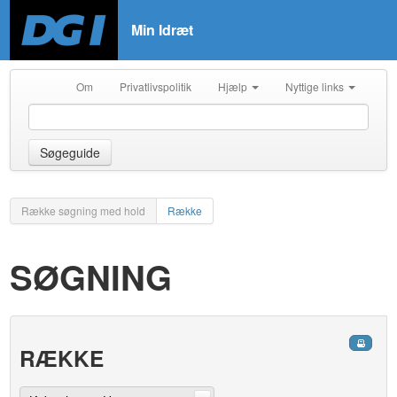
Min Idræt
Om
Privatlivspolitik
Hjælp
Nyttige links
Søgeguide
Række søgning med hold
Række
SØGNING
RÆKKE