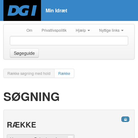
Min Idræt
Om
Privatlivspolitik
Hjælp
Nyttige links
Søgeguide
Række søgning med hold
Række
SØGNING
RÆKKE