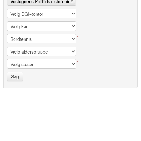
Vestegnens Politiidrætsforening
x
*
*