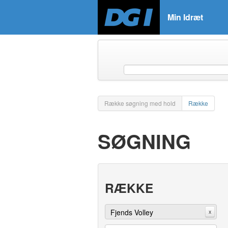
Min Idræt
Række søgning med hold
Række
SØGNING
RÆKKE
Fjends Volley
x