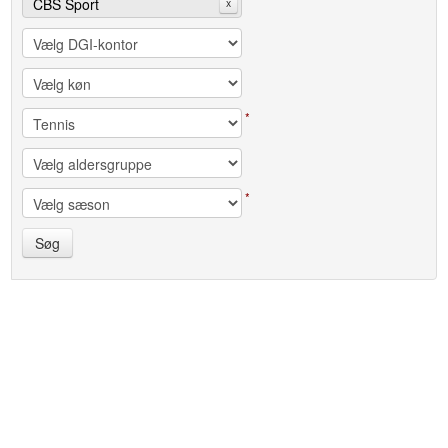
CBS Sport
x
*
*