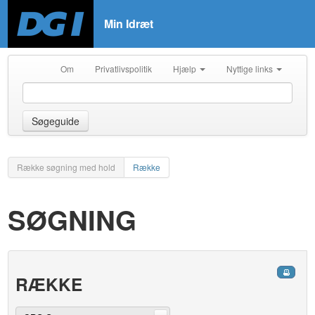
Min Idræt
Om
Privatlivspolitik
Hjælp
Nyttige links
Søgeguide
Række søgning med hold
Række
SØGNING
RÆKKE