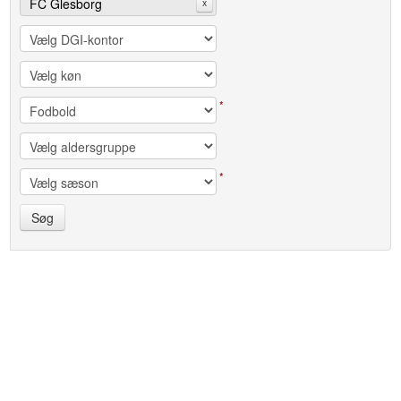
FC Glesborg
x
*
*