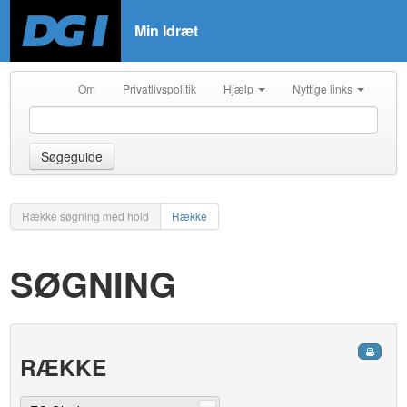
Min Idræt
Om
Privatlivspolitik
Hjælp
Nyttige links
Søgeguide
Række søgning med hold
Række
SØGNING
RÆKKE